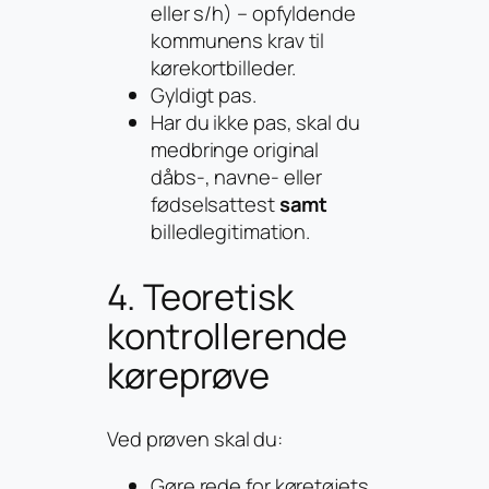
eller s/h) – opfyldende
kommunens krav til
kørekortbilleder.
Gyldigt pas.
Har du ikke pas, skal du
medbringe original
dåbs-, navne- eller
fødselsattest
samt
billedlegitimation.
4. Teoretisk
kontrollerende
køreprøve
Ved prøven skal du:
Gøre rede for køretøjets