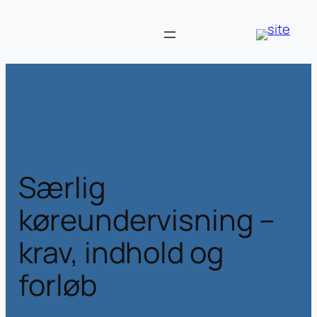
Særlig
køreundervisning –
krav, indhold og
forløb