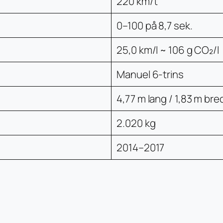
220 km/t
0–100 på 8,7 sek.
25,0 km/l ~ 106 g CO₂/l
Manuel 6-trins
4,77 m lang / 1,83 m bre
2.020 kg
2014–2017
YouTube
Facebook
TikTok
Instagram