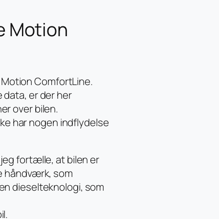
e Motion
 Motion ComfortLine.
 data, er der her
er over bilen.
ikke har nogen indflydelse
eg fortælle, at bilen er
are håndværk, som
 en dieselteknologi, som
l.