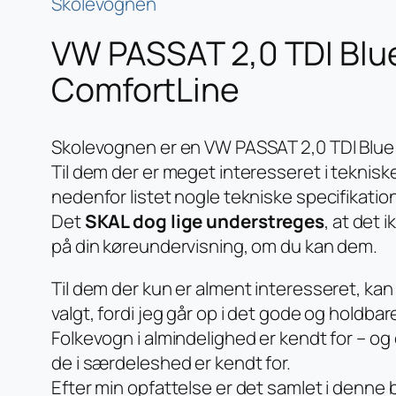
Skolevognen
VW PASSAT 2,0 TDI Blu
ComfortLine
Skolevognen er en VW PASSAT 2,0 TDI Blue
Til dem der er meget interesseret i tekniske
nedenfor listet nogle tekniske specifikation
Det
SKAL dog lige understreges
, at det 
på din køreundervisning, om du kan dem.
Til dem der kun er alment interesseret, kan j
valgt, fordi jeg går op i det gode og holdb
Folkevogn i almindelighed er kendt for – og
de i særdeleshed er kendt for.
Efter min opfattelse er det samlet i denne bi