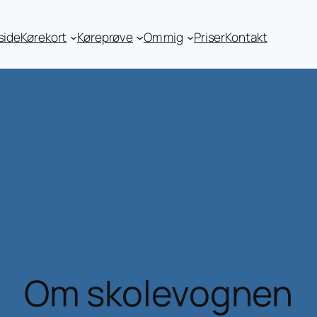
side
Kørekort
Køreprøve
Om mig
Priser
Kontakt
Om skolevognen